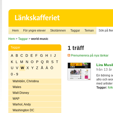
Hem
För yngre elever
Skolämnen
Taggar
Teman
Sök på fler
Hem
>
Taggar
>
world music
1 träff
Taggar
A
B
C
D
E
F
G
H
I
J
Prenumerera på nya länkar
K
L
M
N
O
P
Q
R
S
T
Lira Musi
U
V
W
X
Y
Z
Å
Ä
Ö
från 13 år
0 - 9
En tidning s
afro och wor
Wahldén, Christina
med artiste
Wales
Taggar:
fol
Walt Disney
WAP
Warhol, Andy
Washington DC