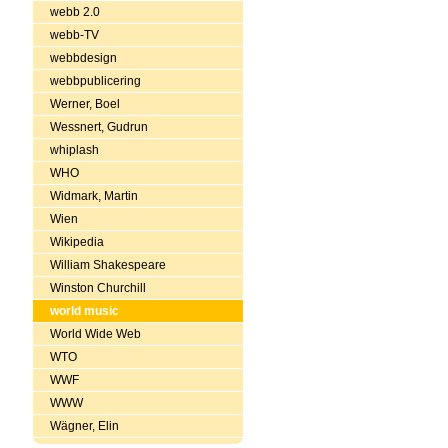
webb 2.0
webb-TV
webbdesign
webbpublicering
Werner, Boel
Wessnert, Gudrun
whiplash
WHO
Widmark, Martin
Wien
Wikipedia
William Shakespeare
Winston Churchill
world music
World Wide Web
WTO
WWF
WWW
Wägner, Elin