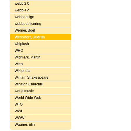
webb 2.0
webb-TV
webbdesign
webbpublicering
Werner, Boel
Wessnert, Gudrun
whiplash
WHO
Widmark, Martin
Wien
Wikipedia
William Shakespeare
Winston Churchill
world music
World Wide Web
WTO
WWF
WWW
Wägner, Elin