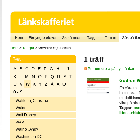
Hem
För yngre elever
Skolämnen
Taggar
Teman
Sök på fler
Hem
>
Taggar
>
Wessnert, Gudrun
1 träff
Taggar
A
B
C
D
E
F
G
H
I
J
Prenumerera på nya länkar
K
L
M
N
O
P
Q
R
S
T
Gudrun W
U
V
W
X
Y
Z
Å
Ä
Ö
En våra mes
0 - 9
historiska b
medeltidsmus
Wahldén, Christina
vilar på hist
Taggar:
bar
Wales
litteraturhist
Walt Disney
WAP
Warhol, Andy
Washington DC