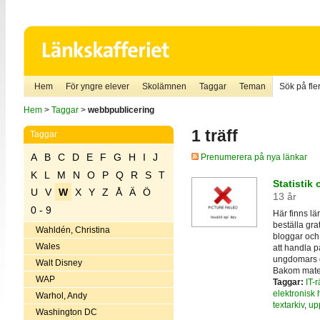
Hem
För yngre elever
Skolämnen
Taggar
Teman
Sök på fler
Hem
>
Taggar
>
webbpublicering
1 träff
Taggar
A
B
C
D
E
F
G
H
I
J
Prenumerera på nya länkar
K
L
M
N
O
P
Q
R
S
T
Statistik 
U
V
W
X
Y
Z
Å
Ä
Ö
13 år
0 - 9
Här finns lä
beställa gra
Wahldén, Christina
bloggar och 
Wales
att handla p
ungdomars 
Walt Disney
Bakom materia
WAP
Taggar:
IT-r
elektronisk
Warhol, Andy
textarkiv
,
up
Washington DC