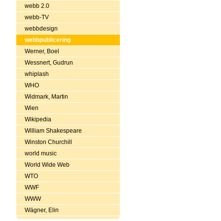
webb 2.0
webb-TV
webbdesign
webbpublicering
Werner, Boel
Wessnert, Gudrun
whiplash
WHO
Widmark, Martin
Wien
Wikipedia
William Shakespeare
Winston Churchill
world music
World Wide Web
WTO
WWF
WWW
Wägner, Elin