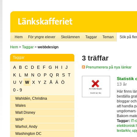
Hem
För yngre elever
Skolämnen
Taggar
Teman
Sök på fler
Hem
>
Taggar
>
webbdesign
3 träffar
Taggar
A
B
C
D
E
F
G
H
I
J
Prenumerera på nya länkar
K
L
M
N
O
P
Q
R
S
T
Statistik 
U
V
W
X
Y
Z
Å
Ä
Ö
13 år
0 - 9
Här finns lä
beställa gra
Wahldén, Christina
bloggar och 
Wales
att handla p
ungdomars 
Walt Disney
Bakom materia
WAP
Taggar:
IT-r
elektronisk
Warhol, Andy
textarkiv
,
up
Washington DC