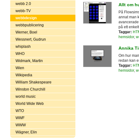
webb 2.0
Allt om h
webb-TV
På Flowsims
annat man k
webbdesign
avancerade f
webbpublicering
på ett enkelt
Taggar:
HT
Werner, Boel
hemsidor
,
w
Wessnert, Gudrun
whiplash
Annika T
WHO
Om hur man 
redan kan en
Widmark, Martin
Taggar:
HT
Wien
hemsidor
,
w
Wikipedia
William Shakespeare
Winston Churchill
world music
World Wide Web
WTO
WWF
WWW
Wägner, Elin