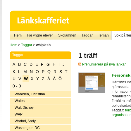
Hem
För yngre elever
Skolämnen
Taggar
Teman
Sök på fler
Hem
>
Taggar
>
whiplash
1 träff
Taggar
A
B
C
D
E
F
G
H
I
J
Prenumerera på nya länkar
K
L
M
N
O
P
Q
R
S
T
Personsk
U
V
W
X
Y
Z
Å
Ä
Ö
Här finns i
0 - 9
hjärnskada,
information 
Wahldén, Christina
rehabiliteri
förbättra tr
Wales
polioskadade
Walt Disney
Taggar:
för
WAP
organisatio
Warhol, Andy
Washington DC