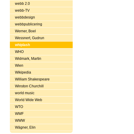
webb 2.0
webb-TV
webbdesign
webbpublicering
Werner, Boel
Wessnert, Gudrun
whiplash
WHO
Widmark, Martin
Wien
Wikipedia
William Shakespeare
Winston Churchill
world music
World Wide Web
WTO
WWF
WWW
Wägner, Elin