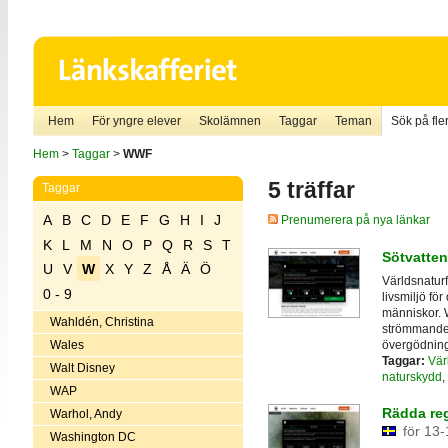
Hem
För yngre elever
Skolämnen
Taggar
Teman
Sök på fler
Hem
>
Taggar
>
WWF
5 träffar
Taggar
A
B
C
D
E
F
G
H
I
J
Prenumerera på nya länkar
K
L
M
N
O
P
Q
R
S
T
Sötvatte
U
V
W
X
Y
Z
Å
Ä
Ö
Världsnaturf
0 - 9
livsmiljö fö
människor. 
Wahldén, Christina
strömmande 
övergödning 
Wales
Taggar:
Vär
Walt Disney
naturskydd
,
WAP
Rädda re
Warhol, Andy
för 13-
Washington DC