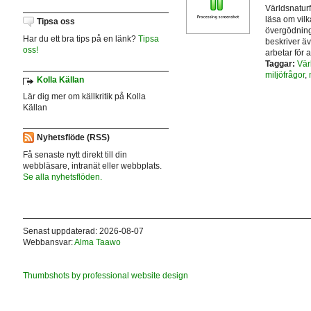
Världsnatur
läsa om vilk
Tipsa oss
övergödning,
Har du ett bra tips på en länk?
Tipsa
beskriver ä
oss!
arbetar för 
Taggar:
Vär
miljöfrågor
,
Kolla Källan
Lär dig mer om källkritik på Kolla
Källan
Nyhetsflöde (RSS)
Få senaste nytt direkt till din
webbläsare, intranät eller webbplats.
Se alla nyhetsflöden.
Senast uppdaterad: 2026-08-07
Webbansvar:
Alma Taawo
Thumbshots by professional website design