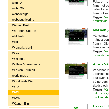
Fakta om re
webb 2.0
finns mot d
webb-TV
palmolja, so
finns också 
webbdesign
Taggar:
Vär
webbpublicering
naturskydd
,
Werner, Boel
Mat och 
Wessnert, Gudrun
Världsnaturf
whiplash
mångfalden 
WHO
främja hållb
finns även ti
Widmark, Martin
Taggar:
Vär
Wien
livsmedel
,
m
Wikipedia
Arter - V
William Shakespeare
Världsnaturf
Winston Churchill
utrotningsho
world music
djur, svenska
World Wide Web
på hot som f
skydda och 
WTO
Taggar:
Vär
WWF
miljöfrågor
,
utrotningsho
WWW
Wägner, Elin
Hav och 