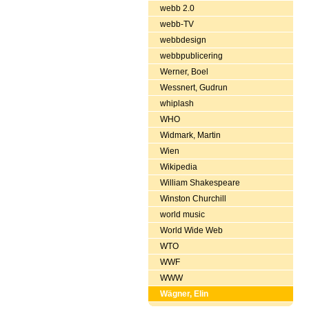
webb 2.0
webb-TV
webbdesign
webbpublicering
Werner, Boel
Wessnert, Gudrun
whiplash
WHO
Widmark, Martin
Wien
Wikipedia
William Shakespeare
Winston Churchill
world music
World Wide Web
WTO
WWF
WWW
Wägner, Elin