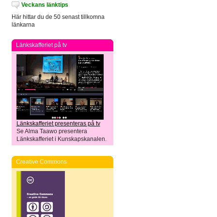
Veckans länktips
Här hittar du de 50 senast tillkomna
länkarna
Länkskafferiet på tv
Länkskafferiet presenteras på tv
Se Alma Taawo presentera
Länkskafferiet i Kunskapskanalen.
Creative Commons