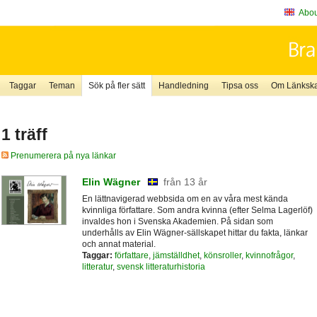
About
Taggar
Teman
Sök på fler sätt
Handledning
Tipsa oss
Om Länkskaf
1 träff
Prenumerera på nya länkar
Elin Wägner
från 13 år
En lättnavigerad webbsida om en av våra mest kända
kvinnliga författare. Som andra kvinna (efter Selma Lagerlöf)
invaldes hon i Svenska Akademien. På sidan som
underhålls av Elin Wägner-sällskapet hittar du fakta, länkar
och annat material.
Taggar:
författare
,
jämställdhet
,
könsroller
,
kvinnofrågor
,
litteratur
,
svensk litteraturhistoria