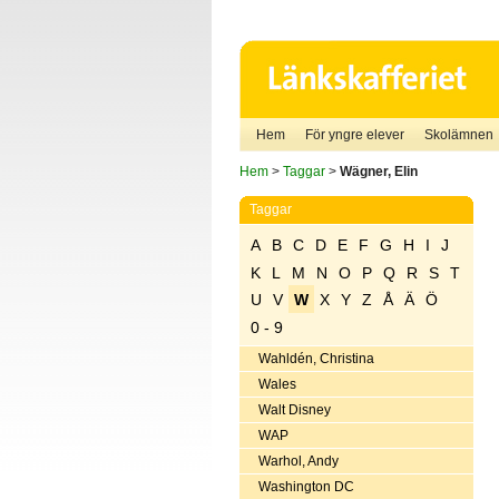
Hem
För yngre elever
Skolämnen
Hem
>
Taggar
>
Wägner, Elin
Taggar
A
B
C
D
E
F
G
H
I
J
K
L
M
N
O
P
Q
R
S
T
U
V
W
X
Y
Z
Å
Ä
Ö
0 - 9
Wahldén, Christina
Wales
Walt Disney
WAP
Warhol, Andy
Washington DC