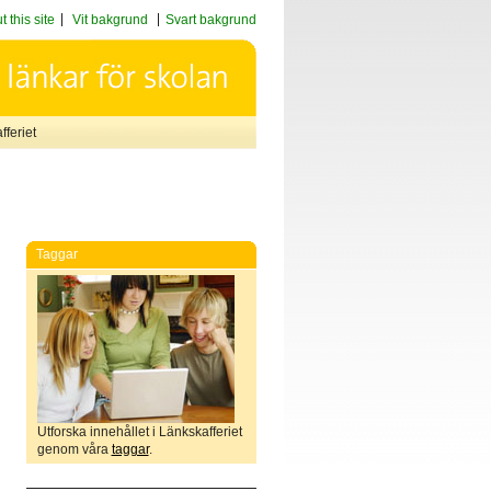
 this site
Vit bakgrund
Svart bakgrund
feriet
Taggar
Utforska innehållet i Länkskafferiet
genom våra
taggar
.