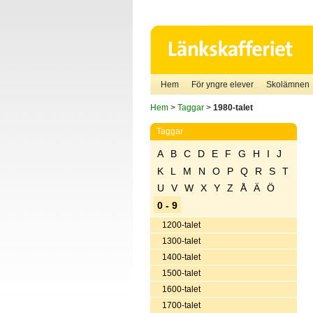
Hem
För yngre elever
Skolämnen
Hem
>
Taggar
>
1980-talet
Taggar
A
B
C
D
E
F
G
H
I
J
K
L
M
N
O
P
Q
R
S
T
U
V
W
X
Y
Z
Å
Ä
Ö
0 - 9
1200-talet
1300-talet
1400-talet
1500-talet
1600-talet
1700-talet