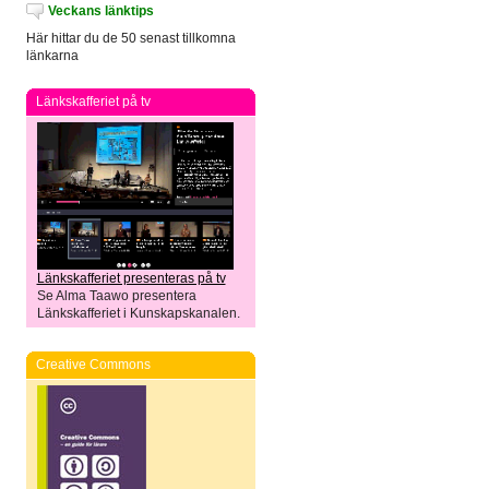
Veckans länktips
Här hittar du de 50 senast tillkomna
länkarna
Länkskafferiet på tv
Länkskafferiet presenteras på tv
Se Alma Taawo presentera
Länkskafferiet i Kunskapskanalen.
Creative Commons