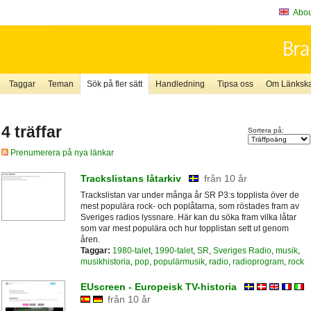
About
Taggar
Teman
Sök på fler sätt
Handledning
Tipsa oss
Om Länkskaf
4 träffar
Sortera på:
Prenumerera på nya länkar
Trackslistans låtarkiv
från 10 år
Trackslistan var under många år SR P3:s topplista över de
mest populära rock- och poplåtarna, som röstades fram av
Sveriges radios lyssnare. Här kan du söka fram vilka låtar
som var mest populära och hur topplistan sett ut genom
åren.
Taggar:
1980-talet
,
1990-talet
,
SR
,
Sveriges Radio
,
musik
,
musikhistoria
,
pop
,
populärmusik
,
radio
,
radioprogram
,
rock
EUscreen - Europeisk TV-historia
från 10 år