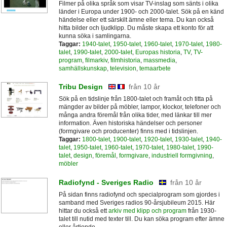
Filmer på olika språk som visar TV-inslag som sänts i olika
länder i Europa under 1900- och 2000-talet. Sök på en känd
händelse eller ett särskilt ämne eller tema. Du kan också
hitta bilder och ljudklipp. Du måste skapa ett konto för att
kunna söka i samlingarna.
Taggar:
1940-talet
,
1950-talet
,
1960-talet
,
1970-talet
,
1980-
talet
,
1990-talet
,
2000-talet
,
Europas historia
,
TV
,
TV-
program
,
filmarkiv
,
filmhistoria
,
massmedia
,
samhällskunskap
,
television
,
temaarbete
Tribu Design
från 10 år
Sök på en tidslinje från 1800-talet och framåt och titta på
mängder av bilder på möbler, lampor, klockor, telefoner och
många andra föremål från olika tider, med länkar till mer
information. Även historiska händelser och personer
(formgivare och producenter) finns med i tidslinjen.
Taggar:
1800-talet
,
1900-talet
,
1920-talet
,
1930-talet
,
1940-
talet
,
1950-talet
,
1960-talet
,
1970-talet
,
1980-talet
,
1990-
talet
,
design
,
föremål
,
formgivare
,
industriell formgivning
,
möbler
Radiofynd - Sveriges Radio
från 10 år
På sidan finns radiofynd och specialprogram som gjordes i
samband med Sveriges radios 90-årsjubileum 2015. Här
hittar du också ett
arkiv med klipp och program
från 1930-
talet till nutid med texter till. Du kan söka program efter ämne
eller årtionde.