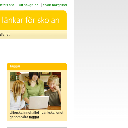
 this site
Vit bakgrund
Svart bakgrund
feriet
Taggar
Utforska innehållet i Länkskafferiet
genom våra
taggar
.