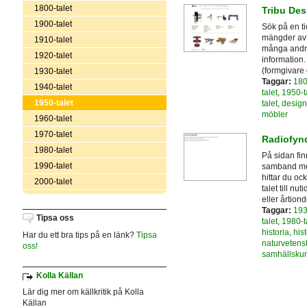
1800-talet
Tribu Des
1900-talet
Sök på en ti
mängder av b
1910-talet
många andra 
1920-talet
information
(formgivare 
1930-talet
Taggar:
180
1940-talet
talet
,
1950-t
1950-talet
talet
,
design
möbler
1960-talet
1970-talet
Radiofynd
1980-talet
På sidan fi
1990-talet
samband med
hittar du oc
2000-talet
talet till nu
eller årtiond
Taggar:
193
Tipsa oss
talet
,
1980-t
historia
,
hist
Har du ett bra tips på en länk?
Tipsa
naturvetens
oss!
samhällsku
Kolla Källan
Lär dig mer om källkritik på Kolla
Källan