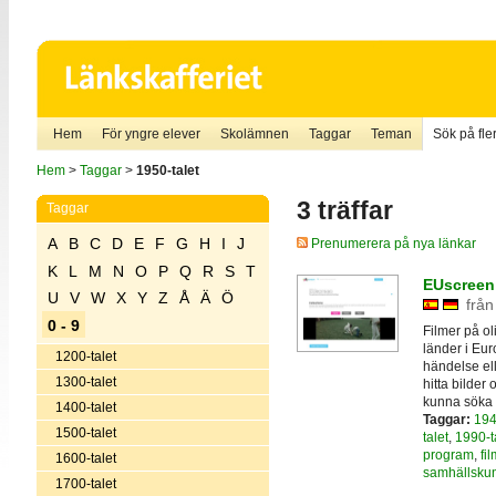
Hem
För yngre elever
Skolämnen
Taggar
Teman
Sök på fler
Hem
>
Taggar
>
1950-talet
3 träffar
Taggar
A
B
C
D
E
F
G
H
I
J
Prenumerera på nya länkar
K
L
M
N
O
P
Q
R
S
T
EUscreen 
U
V
W
X
Y
Z
Å
Ä
Ö
från
0 - 9
Filmer på ol
länder i Eu
1200-talet
händelse ell
1300-talet
hitta bilder 
kunna söka 
1400-talet
Taggar:
194
1500-talet
talet
,
1990-t
program
,
fi
1600-talet
samhällsku
1700-talet