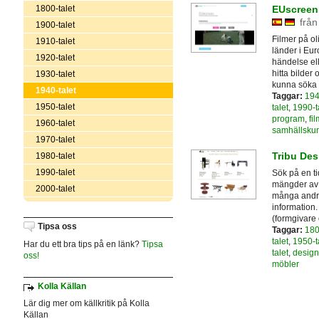
1800-talet
EUscreen 
från
1900-talet
Filmer på ol
1910-talet
länder i Eu
1920-talet
händelse ell
hitta bilder 
1930-talet
kunna söka 
1940-talet
Taggar:
194
1950-talet
talet
,
1990-t
program
,
fi
1960-talet
samhällsku
1970-talet
Tribu Des
1980-talet
1990-talet
Sök på en ti
mängder av b
2000-talet
många andra 
information
(formgivare 
Tipsa oss
Taggar:
180
talet
,
1950-t
Har du ett bra tips på en länk?
Tipsa
talet
,
design
oss!
möbler
Kolla Källan
Lär dig mer om källkritik på Kolla
Källan