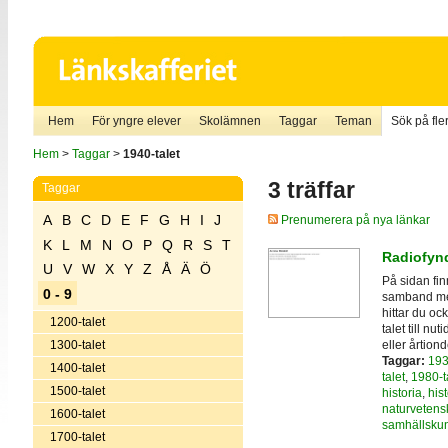
Hem
För yngre elever
Skolämnen
Taggar
Teman
Sök på fler
Hem
>
Taggar
>
1940-talet
3 träffar
Taggar
A
B
C
D
E
F
G
H
I
J
Prenumerera på nya länkar
K
L
M
N
O
P
Q
R
S
T
Radiofynd
U
V
W
X
Y
Z
Å
Ä
Ö
På sidan fi
0 - 9
samband med
hittar du oc
1200-talet
talet till nu
eller årtiond
1300-talet
Taggar:
193
1400-talet
talet
,
1980-t
1500-talet
historia
,
hist
naturvetens
1600-talet
samhällsku
1700-talet