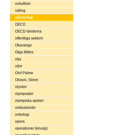
ockultism
odling
odontologi
OECD
OECD-länderna
offentliga sektorn
Okavango
Olga Milles
olja
oljor
Olof Palme
Olsson, Sören
olyckor
olympiader
olympiska spelen
ombudsmän
onkologi
opera
operationer (kirurgi)