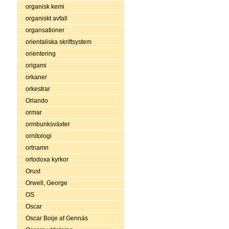
organisk kemi
organiskt avfall
organsationer
orientaliska skriftsystem
orientering
origami
orkaner
orkestrar
Orlando
ormar
ormbunksväxter
ornitologi
ortnamn
ortodoxa kyrkor
Orust
Orwell, George
OS
Oscar
Oscar Boije af Gennäs