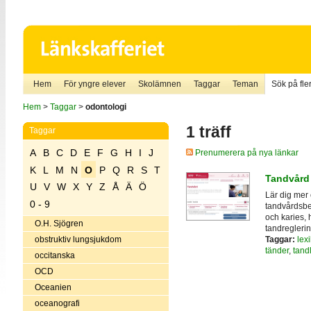
Hem
För yngre elever
Skolämnen
Taggar
Teman
Sök på fler
Hem
>
Taggar
>
odontologi
1 träff
Taggar
A
B
C
D
E
F
G
H
I
J
Prenumerera på nya länkar
K
L
M
N
O
P
Q
R
S
T
Tandvård
U
V
W
X
Y
Z
Å
Ä
Ö
Lär dig mer
0 - 9
tandvårdsbe
och karies, 
O.H. Sjögren
tandreglerin
Taggar:
lex
obstruktiv lungsjukdom
tänder
,
tand
occitanska
OCD
Oceanien
oceanografi