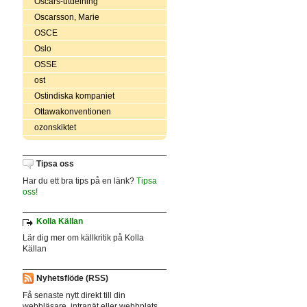
Oscars-utdelning
Oscarsson, Marie
OSCE
Oslo
OSSE
ost
Ostindiska kompaniet
Ottawakonventionen
ozonskiktet
Tipsa oss
Har du ett bra tips på en länk?
Tipsa
oss!
Kolla Källan
Lär dig mer om källkritik på Kolla
Källan
Nyhetsflöde (RSS)
Få senaste nytt direkt till din
webbläsare, intranät eller webbplats.