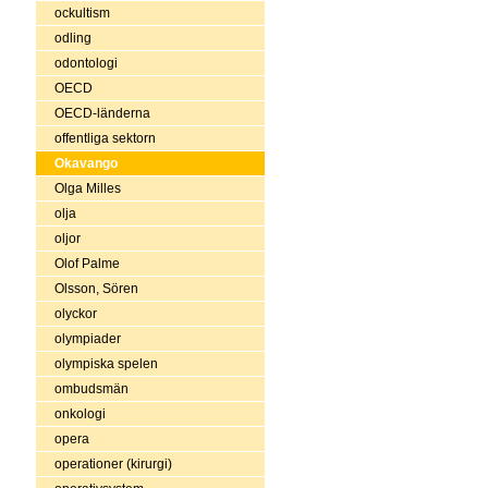
ockultism
odling
odontologi
OECD
OECD-länderna
offentliga sektorn
Okavango
Olga Milles
olja
oljor
Olof Palme
Olsson, Sören
olyckor
olympiader
olympiska spelen
ombudsmän
onkologi
opera
operationer (kirurgi)