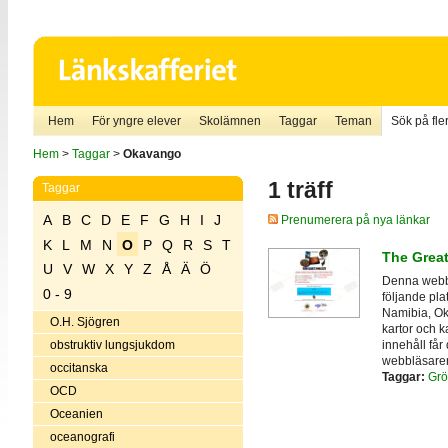
Hem
För yngre elever
Skolämnen
Taggar
Teman
Sök på fler
Hem
>
Taggar
>
Okavango
1 träff
Taggar
A
B
C
D
E
F
G
H
I
J
Prenumerera på nya länkar
K
L
M
N
O
P
Q
R
S
T
The Great
U
V
W
X
Y
Z
Å
Ä
Ö
Denna webbpl
0 - 9
följande pl
Namibia, Oka
O.H. Sjögren
kartor och k
innehåll får
obstruktiv lungsjukdom
webbläsaren 
occitanska
Taggar:
Grö
OCD
Oceanien
oceanografi