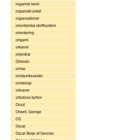
organisk kemi
organiskt avfall
organsationer
orientaliska skriftsystem
orientering
origami
orkaner
orkestrar
Orlando
ormar
ormbunksväxter
ornitologi
ortnamn
ortodoxa kyrkor
Orust
Orwell, George
OS
Oscar
Oscar Boije af Gennäs