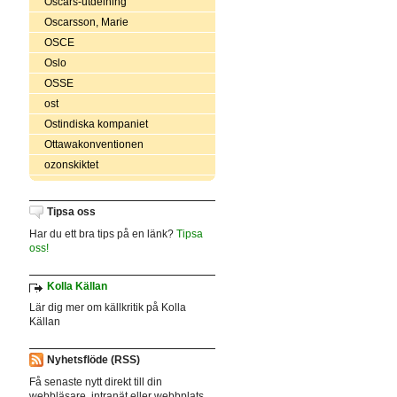
Oscars-utdelning
Oscarsson, Marie
OSCE
Oslo
OSSE
ost
Ostindiska kompaniet
Ottawakonventionen
ozonskiktet
Tipsa oss
Har du ett bra tips på en länk?
Tipsa
oss!
Kolla Källan
Lär dig mer om källkritik på Kolla
Källan
Nyhetsflöde (RSS)
Få senaste nytt direkt till din
webbläsare, intranät eller webbplats.