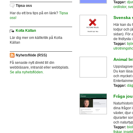
Taggar:
djur
Tipsa oss
ordlistor
,
sv
Har du ett bra tips på en länk?
Tipsa
Svenska s
oss!
Här kan du h
lodjur och j
Kolla Källan
sidan). För 
Lär dig mer om källkritik på Kolla
de fridlysta 
Källan
Taggar:
bjö
utrotningsho
Nyhetsflöde (RSS)
Animal I
Få senaste nytt direkt till din
Uppslagsverk
webbläsare, intranät eller webbplats.
Du kan läsa
Se alla nyhetsflöden.
och mycket 
Entertainme
Taggar:
däg
Fråga jou
Naturhistor
dina frågor 
växter, djur
djurarter so
och naturtyp
Taggar:
bio
fiskar
,
insekt