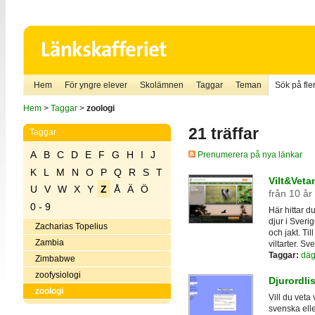
Hem
För yngre elever
Skolämnen
Taggar
Teman
Sök på fler
Hem
>
Taggar
>
zoologi
21 träffar
Taggar
A
B
C
D
E
F
G
H
I
J
Prenumerera på nya länkar
K
L
M
N
O
P
Q
R
S
T
Vilt&Veta
U
V
W
X
Y
Z
Å
Ä
Ö
från 10 år
0 - 9
Här hittar d
djur i Sveri
Zacharias Topelius
och jakt. Til
Zambia
viltarter. 
Taggar:
däg
Zimbabwe
zoofysiologi
Djurordli
zoologi
Vill du veta 
svenska elle