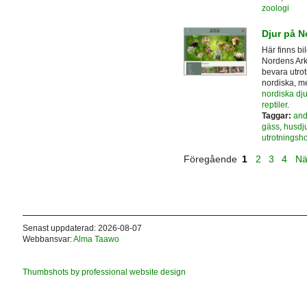
zoologi
Djur på N
Här finns bi
Nordens Ark,
bevara utrot
nordiska, m
nordiska dju
reptiler
.
Taggar:
and
gäss
,
husdju
utrotningsho
Föregående
1
2
3
4
Nä
Senast uppdaterad: 2026-08-07
Webbansvar:
Alma Taawo
Thumbshots by professional website design