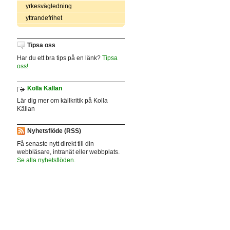
yrkesvägledning
yttrandefrihet
Tipsa oss
Har du ett bra tips på en länk?
Tipsa
oss!
Kolla Källan
Lär dig mer om källkritik på Kolla
Källan
Nyhetsflöde (RSS)
Få senaste nytt direkt till din
webbläsare, intranät eller webbplats.
Se alla nyhetsflöden.