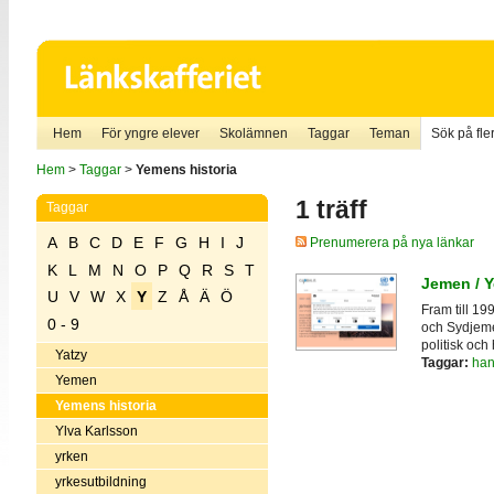
Hem
För yngre elever
Skolämnen
Taggar
Teman
Sök på fler
Hem
>
Taggar
>
Yemens historia
1 träff
Taggar
A
B
C
D
E
F
G
H
I
J
Prenumerera på nya länkar
K
L
M
N
O
P
Q
R
S
T
Jemen / 
U
V
W
X
Y
Z
Å
Ä
Ö
Fram till 19
0 - 9
och Sydjemen
politisk och
Yatzy
Taggar:
han
Yemen
Yemens historia
Ylva Karlsson
yrken
yrkesutbildning