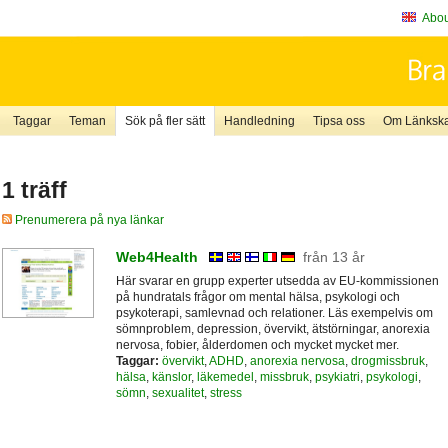
About
Taggar
Teman
Sök på fler sätt
Handledning
Tipsa oss
Om Länkskaf
1 träff
Prenumerera på nya länkar
Web4Health
från 13 år
Här svarar en grupp experter utsedda av EU-kommissionen
på hundratals frågor om mental hälsa, psykologi och
psykoterapi, samlevnad och relationer. Läs exempelvis om
sömnproblem, depression, övervikt, ätstörningar, anorexia
nervosa, fobier, ålderdomen och mycket mycket mer.
Taggar:
övervikt
,
ADHD
,
anorexia nervosa
,
drogmissbruk
,
hälsa
,
känslor
,
läkemedel
,
missbruk
,
psykiatri
,
psykologi
,
sömn
,
sexualitet
,
stress