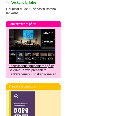
Veckans länktips
Här hittar du de 50 senast tillkomna
länkarna
Länkskafferiet på tv
Länkskafferiet presenteras på tv
Se Alma Taawo presentera
Länkskafferiet i Kunskapskanalen.
Creative Commons