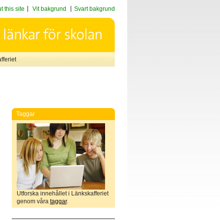
 this site
Vit bakgrund
Svart bakgrund
feriet
Taggar
Utforska innehållet i Länkskafferiet
genom våra
taggar
.