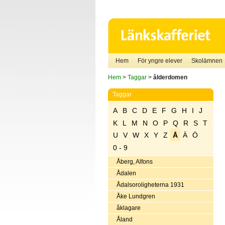
Hem
För yngre elever
Skolämnen
Hem
>
Taggar
>
ålderdomen
Taggar
A
B
C
D
E
F
G
H
I
J
K
L
M
N
O
P
Q
R
S
T
U
V
W
X
Y
Z
Å
Ä
Ö
0 - 9
Åberg, Alfons
Ådalen
Ådalsoroligheterna 1931
Åke Lundgren
åklagare
Åland