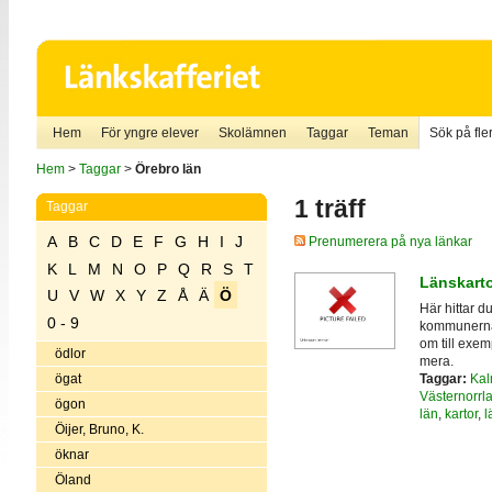
Hem
För yngre elever
Skolämnen
Taggar
Teman
Sök på fler
Hem
>
Taggar
>
Örebro län
1 träff
Taggar
A
B
C
D
E
F
G
H
I
J
Prenumerera på nya länkar
K
L
M
N
O
P
Q
R
S
T
Länskart
U
V
W
X
Y
Z
Å
Ä
Ö
Här hittar d
0 - 9
kommunerna 
om till exem
ödlor
mera.
Taggar:
Kal
ögat
Västernorrl
ögon
län
,
kartor
,
l
Öijer, Bruno, K.
öknar
Öland