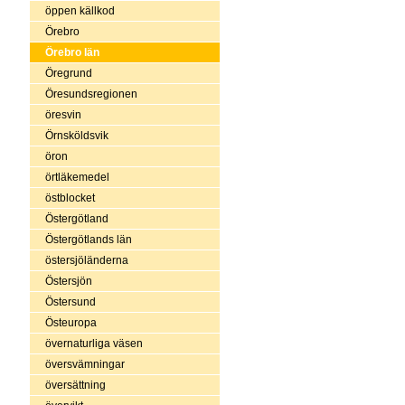
öppen källkod
Örebro
Örebro län
Öregrund
Öresundsregionen
öresvin
Örnsköldsvik
öron
örtläkemedel
östblocket
Östergötland
Östergötlands län
östersjöländerna
Östersjön
Östersund
Östeuropa
övernaturliga väsen
översvämningar
översättning