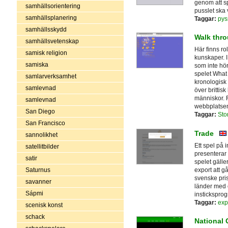
genom att sp
samhällsorientering
pusslet ska v
samhällsplanering
Taggar:
pys
samhällsskydd
Walk thro
samhällsvetenskap
Här finns ro
samisk religion
kunskaper. I
samiska
som inte hör
spelet What c
samlarverksamhet
kronologisk 
samlevnad
över brittis
människor. 
samlevnad
webbplatse
San Diego
Taggar:
Sto
San Francisco
Trade
sannolikhet
Ett spel på 
satellitbilder
presenterar
satir
spelet gälle
export att gå
Saturnus
svenske pris
savanner
länder med o
Sápmi
instickspro
Taggar:
exp
scenisk konst
schack
National 