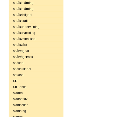
språkinlärning
språkinlärning
språkriktighet
språkstudier
språkundervisning
språkutveckling
språkvetenskap
språkvård
spårvagnar
spårvägstrafik
spöken
spökhistorier
squash
SR
Sri Lanka
staden
stadsarkiv
stamceller
stamning
statare