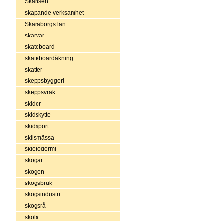
Skansen
skapande verksamhet
Skaraborgs län
skarvar
skateboard
skateboardåkning
skatter
skeppsbyggeri
skeppsvrak
skidor
skidskytte
skidsport
skilsmässa
sklerodermi
skogar
skogen
skogsbruk
skogsindustri
skogsrå
skola