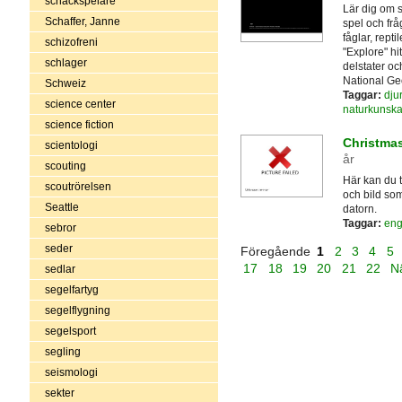
schackspelare
Lär dig om 
Schaffer, Janne
spel och frå
fåglar, rept
schizofreni
"Explore" hi
schlager
delstater och
National Ge
Schweiz
Taggar:
djur
science center
naturkunsk
science fiction
Christmas
scientologi
år
scouting
Här kan du 
scoutrörelsen
och bild so
Seattle
datorn.
Taggar:
eng
sebror
seder
Föregående
1
2
3
4
5
17
18
19
20
21
22
N
sedlar
segelfartyg
segelflygning
segelsport
segling
seismologi
sekter