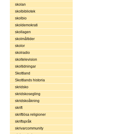
skolan
skolbibliotek
skolbio
skoldemokrati
skollagen
skolmåltider
skolor
skolradio
skoltelevision
skoltidningar
Skottland
Skottlands historia
skridsko
skridskosegling
skridskoåkning
skrift
skriftlösa religioner
skriftspråk
skrivarcommunity