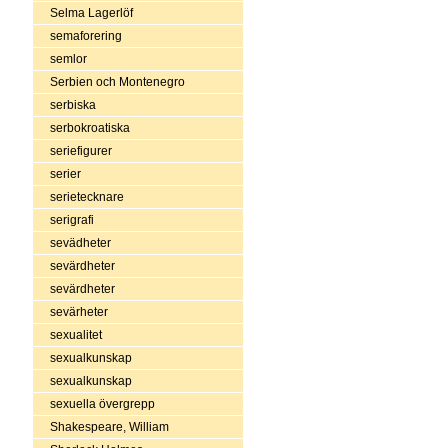
Selma Lagerlöf
semaforering
semlor
Serbien och Montenegro
serbiska
serbokroatiska
seriefigurer
serier
serietecknare
serigrafi
sevädheter
sevärdheter
sevärdheter
sevärheter
sexualitet
sexualkunskap
sexualkunskap
sexuella övergrepp
Shakespeare, William