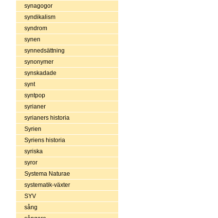
synagogor
syndikalism
syndrom
synen
synnedsättning
synonymer
synskadade
synt
syntpop
syrianer
syrianers historia
Syrien
Syriens historia
syriska
syror
Systema Naturae
systematik-växter
SYV
sång