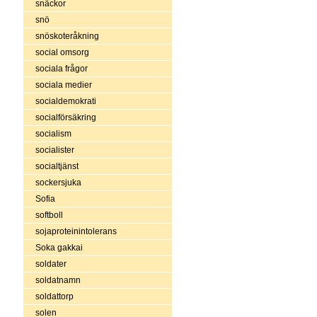
snäckor
snö
snöskoteråkning
social omsorg
sociala frågor
sociala medier
socialdemokrati
socialförsäkring
socialism
socialister
socialtjänst
sockersjuka
Sofia
softboll
sojaproteinintolerans
Soka gakkai
soldater
soldatnamn
soldattorp
solen