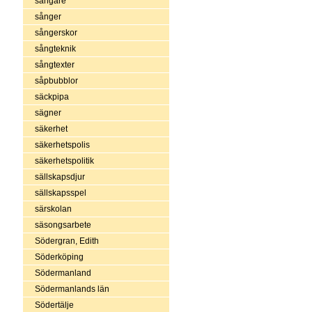
sångare
sånger
sångerskor
sångteknik
sångtexter
såpbubblor
säckpipa
sägner
säkerhet
säkerhetspolis
säkerhetspolitik
sällskapsdjur
sällskapsspel
särskolan
säsongsarbete
Södergran, Edith
Söderköping
Södermanland
Södermanlands län
Södertälje