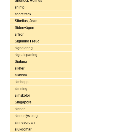
Sherlock Holmes
shinto
short track
Sibelius, Jean
Sidenvägen
siffror
Sigmund Freud
signalering
signalspaning
Sigtuna
sikher
sikhism
simhopp
simning
simskolor
Singapore
sinnen
sinnesfysiologi
sinnesorgan
sjukdomar