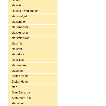
statistik
statliga myndigheter
statsbudget
statschefer
statsfinanser
statskunskap
statsministrar
statsmän
statsrätt
statsskick
statsskuld
statsvapen
stavning
Stefan Casta
Stefan Holm
sten
Sten Sture, d.y.
Sten Sture, d.ä.
stenåldern