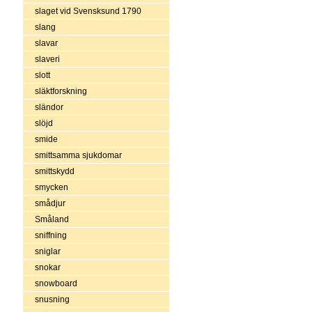
slaget vid Svensksund 1790
slang
slavar
slaveri
slott
släktforskning
sländor
slöjd
smide
smittsamma sjukdomar
smittskydd
smycken
smådjur
Småland
sniffning
sniglar
snokar
snowboard
snusning