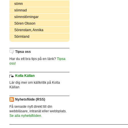
sömn
sömnad
sömnstörningar
Sören Olsson
Sörenstam, Annika
Sörmland
Tipsa oss
Har du ett bra tips på en länk?
Tipsa
oss!
Kolla Källan
Lär dig mer om källkritik på Kolla
Källan
Nyhetsflöde (RSS)
Få senaste nytt direkt till din
webbläsare, intranät eller webbplats.
Se alla nyhetsflöden.