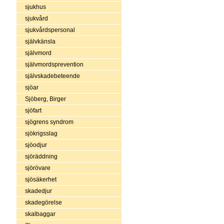
sjukhus
sjukvård
sjukvårdspersonal
självkänsla
självmord
självmordsprevention
självskadebeteende
sjöar
Sjöberg, Birger
sjöfart
sjögrens syndrom
sjökrigsslag
sjöodjur
sjöräddning
sjörövare
sjösäkerhet
skadedjur
skadegörelse
skalbaggar