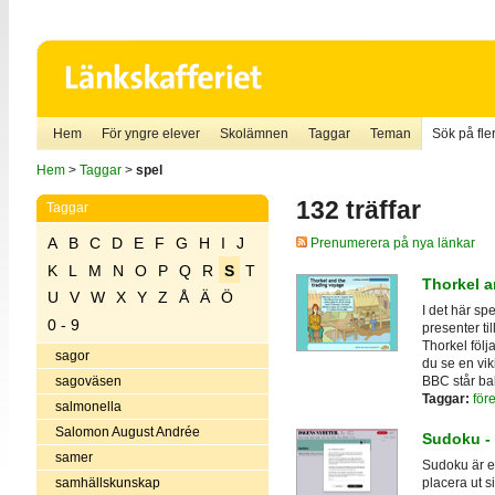
Hem
För yngre elever
Skolämnen
Taggar
Teman
Sök på fler
Hem
>
Taggar
>
spel
132 träffar
Taggar
A
B
C
D
E
F
G
H
I
J
Prenumerera på nya länkar
K
L
M
N
O
P
Q
R
S
T
Thorkel a
U
V
W
X
Y
Z
Å
Ä
Ö
I det här sp
0 - 9
presenter ti
Thorkel följ
sagor
du se en vi
BBC står ba
sagoväsen
Taggar:
för
salmonella
Salomon August Andrée
Sudoku -
samer
Sudoku är et
samhällskunskap
placera ut si