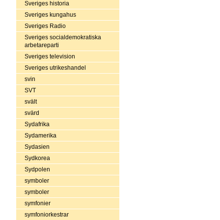
Sveriges historia
Sveriges kungahus
Sveriges Radio
Sveriges socialdemokratiska
arbetareparti
Sveriges television
Sveriges utrikeshandel
svin
SVT
svält
svärd
Sydafrika
Sydamerika
Sydasien
Sydkorea
Sydpolen
symboler
symboler
symfonier
symfoniorkestrar