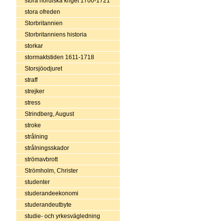
stora nordiska kriget 1700-1721
stora ofreden
Storbritannien
Storbritanniens historia
storkar
stormaktstiden 1611-1718
Storsjöodjuret
straff
strejker
stress
Strindberg, August
stroke
strålning
strålningsskador
strömavbrott
Strömholm, Christer
studenter
studerandeekonomi
studerandeutbyte
studie- och yrkesvägledning