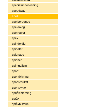
specialundervisning
speedway
spel
spelberoende
speleologi
spelregler
spex
spindeldjur
spindlar
spionage
spioner
spiritualism
sport
sportdykning
sportresultat
sportskytte
sprïåkinlärning
språk
språkhistoria