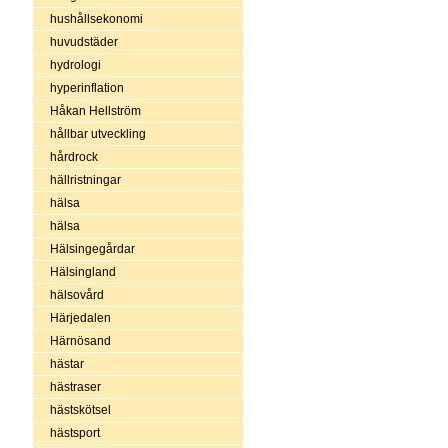
hushållsekonomi
huvudstäder
hydrologi
hyperinflation
Håkan Hellström
hållbar utveckling
hårdrock
hällristningar
hälsa
hälsa
Hälsingegårdar
Hälsingland
hälsovård
Härjedalen
Härnösand
hästar
hästraser
hästskötsel
hästsport