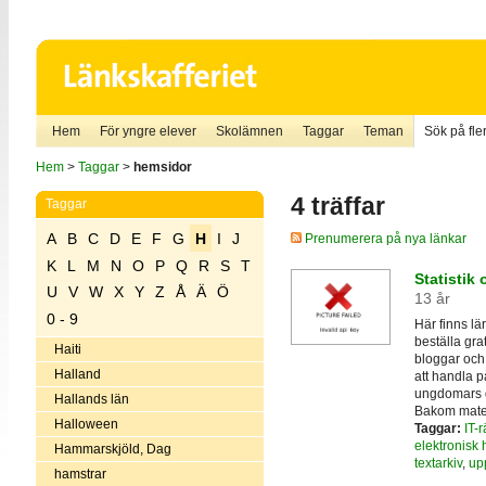
Hem
För yngre elever
Skolämnen
Taggar
Teman
Sök på fler
Hem
>
Taggar
>
hemsidor
4 träffar
Taggar
A
B
C
D
E
F
G
H
I
J
Prenumerera på nya länkar
K
L
M
N
O
P
Q
R
S
T
Statistik 
U
V
W
X
Y
Z
Å
Ä
Ö
13 år
0 - 9
Här finns lä
beställa gra
Haiti
bloggar och 
Halland
att handla p
ungdomars 
Hallands län
Bakom materia
Halloween
Taggar:
IT-r
elektronisk
Hammarskjöld, Dag
textarkiv
,
up
hamstrar