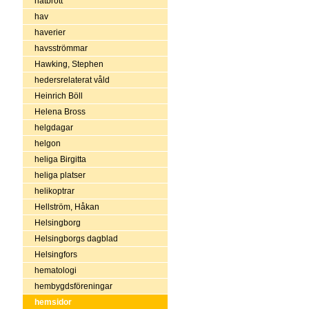
hatbrott
hav
haverier
havsströmmar
Hawking, Stephen
hedersrelaterat våld
Heinrich Böll
Helena Bross
helgdagar
helgon
heliga Birgitta
heliga platser
helikoptrar
Hellström, Håkan
Helsingborg
Helsingborgs dagblad
Helsingfors
hematologi
hembygdsföreningar
hemsidor