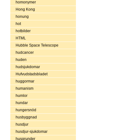
homonymer
Hong Kong
honung
hot
hotbilder
HTML
Hubble Space Telescope
hudcancer
huden
hudsjukdomar
Hufvudstadsbladet
huggormar
humanism
humlor
hundar
hungersnöd
husbyggnad
husdjur
husdjur-sjukdomar
husgrunder