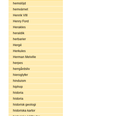
hemslöjd
hemvärnet
Henrik VIII
Henry Ford
Herakles
heraldik
herbarier
Hergé
Herkules
Herman Melville
herpes
herrgårdsliv
hieroglyfer
hinduism
hiphop
historia
historia
historisk geologi
historiska kartor