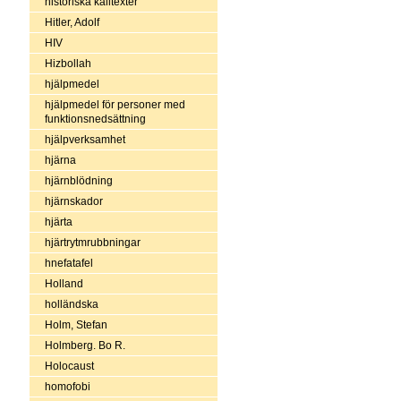
historiska källtexter
Hitler, Adolf
HIV
Hizbollah
hjälpmedel
hjälpmedel för personer med
funktionsnedsättning
hjälpverksamhet
hjärna
hjärnblödning
hjärnskador
hjärta
hjärtrytmrubbningar
hnefatafel
Holland
holländska
Holm, Stefan
Holmberg. Bo R.
Holocaust
homofobi