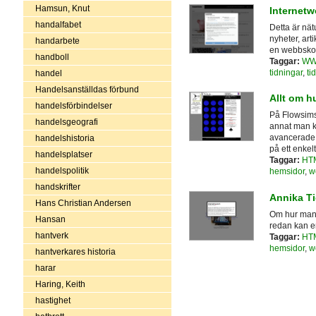
Hamsun, Knut
Internetw
handalfabet
Detta är nät
nyheter, art
handarbete
en webbskol
handboll
Taggar:
W
tidningar
,
tid
handel
Handelsanställdas förbund
Allt om h
handelsförbindelser
På Flowsims
handelsgeografi
annat man k
avancerade f
handelshistoria
på ett enkelt
handelsplatser
Taggar:
HT
handelspolitik
hemsidor
,
w
handskrifter
Annika T
Hans Christian Andersen
Om hur man 
Hansan
redan kan en
hantverk
Taggar:
HT
hemsidor
,
w
hantverkares historia
harar
Haring, Keith
hastighet