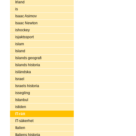
Irland
is
Isaac Asimov
Isaac Newton
ishockey
isjaktssport
islam
Island
Islands geografi
Islands historia
isländska
Israel
Israels historia
issegling
Istanbul
istiden
IT-rätt
IT-säkerhet
Italien
Italiens historia