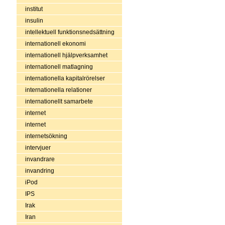
institut
insulin
intellektuell funktionsnedsättning
internationell ekonomi
internationell hjälpverksamhet
internationell matlagning
internationella kapitalrörelser
internationella relationer
internationellt samarbete
internet
internet
internetsökning
intervjuer
invandrare
invandring
iPod
IPS
Irak
Iran