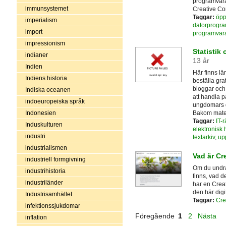
programvara
immunsystemet
Creative C
Taggar:
öpp
imperialism
datorprogr
import
programvar
impressionism
Statistik 
indianer
13 år
Indien
Här finns lä
Indiens historia
beställa gra
bloggar och 
Indiska oceanen
att handla p
indoeuropeiska språk
ungdomars 
Indonesien
Bakom materia
Taggar:
IT-r
Induskulturen
elektronisk
industri
textarkiv
,
up
industrialismen
Vad är C
industriell formgivning
Om du undra
industrihistoria
finns, vad 
industriländer
har en Creat
den här digit
Industrisamhället
Taggar:
Cre
infektionssjukdomar
Föregående
1
2
Nästa
inflation