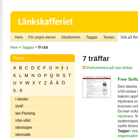
Hem
För yngre elever
Skolämnen
Taggar
Teman
Sök på fler
Hem
>
Taggar
>
IT-rätt
7 träffar
Taggar
A
B
C
D
E
F
G
H
I
J
Prenumerera på nya länkar
K
L
M
N
O
P
Q
R
S
T
Free Sof
U
V
W
X
Y
Z
Å
Ä
Ö
Den ideella
0 - 9
USA verkar f
bakom upph
i-länder
mjukvara oc
licensen oc
IAAF
Du kan ock
Ian Fleming
mjukvara
. 
icke-våld
systerorgan
varför fören
ideologier
Taggar:
öpp
idiomatik
organisatio