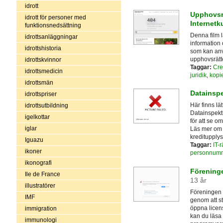
idrott
Upphovsr
idrott för personer med
Internetk
funktionsnedsättning
Denna film l
idrottsanläggningar
information
idrottshistoria
som kan anv
upphovsrätte
idrottskvinnor
Taggar:
Cre
idrottsmedicin
juridik
,
kopi
idrottsmän
Datainspe
idrottspriser
Här finns lä
idrottsutbildning
Datainspekti
igelkottar
för att se o
iglar
Läs mer om 
kreditupply
Iguazu
Taggar:
IT-r
ikoner
personnum
ikonografi
Föreninge
Ile de France
13 år
illustratörer
Föreningen F
IMF
genom att st
öppna licen
immigration
kan du läsa 
immunologi